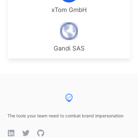
xTom GmbH
Gandi SAS
Footer
The tools your team need to combat brand impersonation
LinkedIn
Twitter
GitHub