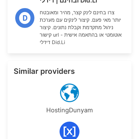
ובחינם | דידלי Did.Li
צרו בחינם לינק קצר, מהיר ומאובטח
יותר מאי פעם. קיצור לינקים עם מערכת
ניהול מתקדמת וקבלת נתונים. קיצור
קישור url אוטומטי או בהתאמה אישית -
דידלי Did.Li
Similar providers
HostingDunyam